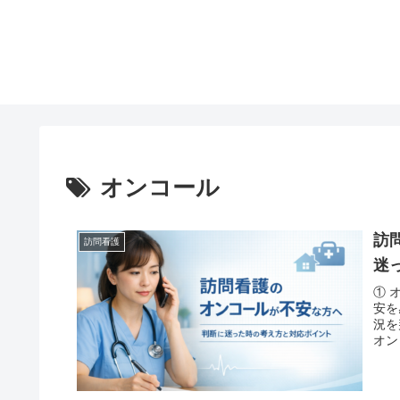
オンコール
訪
訪問看護
迷
① 
安を
況を
オン