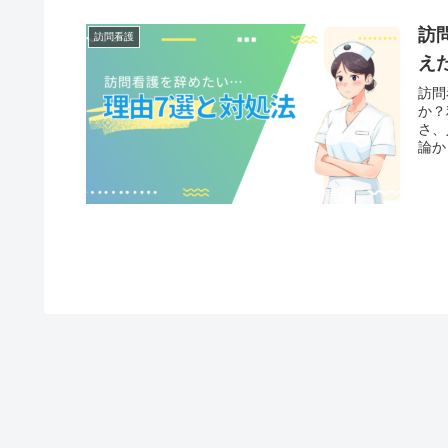
訪
訪問看護
え
訪問
か？
さ、
論か