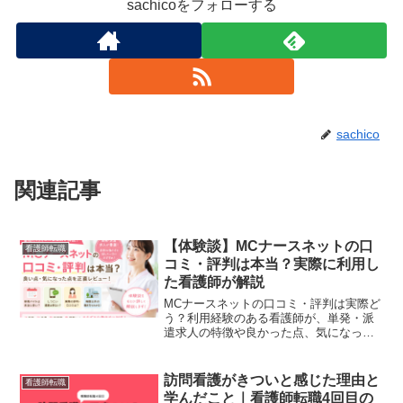
sachicoをフォローする
sachico
関連記事
【体験談】MCナースネットの口
看護師転職
コミ・評判は本当？実際に利用し
た看護師が解説
MCナースネットの口コミ・評判は実際ど
う？利用経験のある看護師が、単発・派
遣求人の特徴や良かった点、気になった
点を解説。施設や健診など病院以外の働
き方を経験した体験談も紹介します。
訪問看護がきついと感じた理由と
看護師転職
学んだこと｜看護師転職4回目の