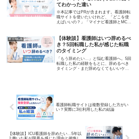
てわかった違い
※本記事ではPRが含まれます。看護師転
職サイトを使いたいけれど、「どこを使
えばいいの？」「マイナビ看護師とMCナ
ースネットって何が違うの？」と悩んで
いませんか？私自身、実際に両方を利用
して転職活動をした経験があります。結
【体験談】看護師はいつ辞めるべ
看護師転職
論から言うと、結論か...
き？5回転職した私が感じた転職
のタイミング
「もう辞めたい…」と悩む看護師へ。5回
転職した私の経験をもとに、辞めるべき
タイミング・まだ辞めなくてもいいケー
ス・後悔しないためのポイントをわかり
やすく解説します。
看護師転職サイトは複数登録した方がい
い？実際に3社利用した私の結論
【体験談】ICU看護師を辞めたい…5年以
上働いた私が限界を感じた理由と後悔し