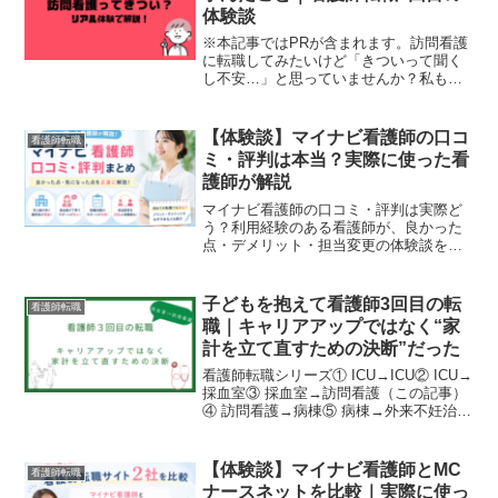
体験談
※本記事ではPRが含まれます。訪問看護
に転職してみたいけど「きついって聞く
し不安…」と思っていませんか？私も実
際に訪問看護へ転職しましたが正直、想
像以上に大変で体調を崩してしまい退職
を選ぶことになりました。ただ、その経
【体験談】マイナビ看護師の口コ
看護師転職
験から「事前に知ってお...
ミ・評判は本当？実際に使った看
護師が解説
マイナビ看護師の口コミ・評判は実際ど
う？利用経験のある看護師が、良かった
点・デメリット・担当変更の体験談を紹
介。初めての転職で不安な方や求人を比
較したい方に向けて詳しく解説します。
子どもを抱えて看護師3回目の転
看護師転職
職｜キャリアアップではなく“家
計を立て直すための決断”だった
看護師転職シリーズ① ICU→ICU② ICU→
採血室③ 採血室→訪問看護（この記事）
④ 訪問看護→病棟⑤ 病棟→外来不妊治療
には、想像以上にお金がかかりました。
貯金を崩しながら通院し、やっと授かっ
た命。出産後、改めて通帳を見たとき、
【体験談】マイナビ看護師とMC
看護師転職
正直言...
ナースネットを比較｜実際に使っ