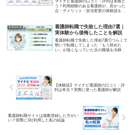
マイナビ看護師の口コミ・評判は実際ど
う？利用経験のある看護師が、良かった
点・デメリット・担当変更の体験談を紹
介。初めての転職で不安な方や求人を比
較したい方に向けて詳しく解説します。
看護師転職で失敗した理由7選｜
看護師転職
実体験から後悔したことを解説
看護師転職で失敗した理由7選①つらくて
勢いで転職してしまった「もう辞めた
い」が強くなっていた次の職場を冷静に
見られていなかった前職よりマシならい
いと思っていたこれは看護師転職ではよ
くあることだと思います。私も経験があ
ります。つらい種類も様々...
【体験談】マイナビ看護師の口コミ・評
判は本当？実際に使った看護師が解説
看護師転職サイトは複数登録した方がい
い？実際に3社利用した私の結論