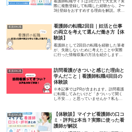
看護師転職サイトは1社だけで大丈夫？実
際に複数登録して転職した経験から、2〜
3社登録をおすすめする理由を解説。求人
比較や担当者比較のメリット、連絡が増
えるデメリット、おすすめの組み合わせ
も紹介します。
看護師の転職2回目｜妊活と仕事
看護師転職
の両立を考えて選んだ働き方【体
験談】
看護師として2回目の転職を経験した筆者
が、失敗しないために考えたことや実際
に行った情報収集の方法を紹介します。
後悔しない職場選びのために大切にした
ポイントをまとめました。
訪問看護がきついと感じた理由と
看護師転職
学んだこと｜看護師転職4回目の
体験談
※本記事ではPRが含まれます。訪問看護
に転職してみたいけど「きついって聞く
し不安…」と思っていませんか？私も実
際に訪問看護へ転職しましたが正直、想
像以上に大変で体調を崩してしまい退職
を選ぶことになりました。ただ、その経
【体験談】マイナビ看護師の口コ
看護師転職
験から「事前に知ってお...
ミ・評判は本当？実際に使った看
護師が解説