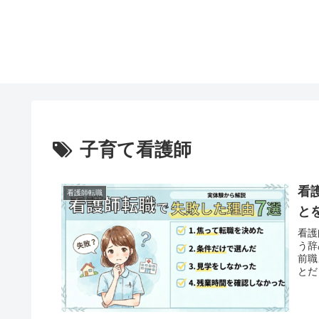
子育て看護師
看
看護師転職
と
看護
う辞
前職
とだ