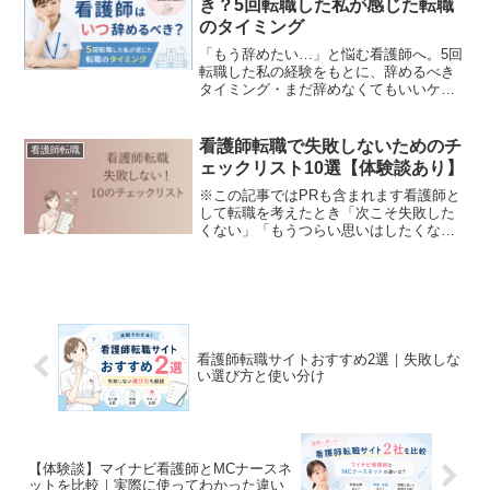
き？5回転職した私が感じた転職
のタイミング
「もう辞めたい…」と悩む看護師へ。5回
転職した私の経験をもとに、辞めるべき
タイミング・まだ辞めなくてもいいケー
ス・後悔しないためのポイントをわかり
やすく解説します。
看護師転職で失敗しないためのチ
看護師転職
ェックリスト10選【体験談あり】
※この記事ではPRも含まれます看護師と
して転職を考えたとき「次こそ失敗した
くない」「もうつらい思いはしたくな
い」そう感じていませんか？私自身、こ
れまでに複数回の転職を経験し「もっと
事前に確認しておけばよかった」と後悔
したこともありました。結...
看護師転職サイトおすすめ2選｜失敗しな
い選び方と使い分け
【体験談】マイナビ看護師とMCナースネ
ットを比較｜実際に使ってわかった違い