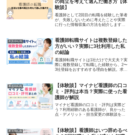
の両立を考えて選んだ働き方【体
験談】
看護師として2回目の転職を経験した筆者
が、失敗しないために考えたことや実際
に行った情報収集の方法を紹介します。
後悔しない職場選びのために大切にした
ポイントをまとめました。
看護師転職サイトは複数登録した
看護師転職
方がいい？実際に3社利用した私
の結論
看護師転職サイトは1社だけで大丈夫？実
際に複数登録して転職した経験から、2〜
3社登録をおすすめする理由を解説。求人
比較や担当者比較のメリット、連絡が増
えるデメリット、おすすめの組み合わせ
も紹介します。
【体験談】マイナビ看護師の口コ
看護師転職
ミ・評判は本当？実際に使った看
護師が解説
マイナビ看護師の口コミ・評判は実際ど
う？利用経験のある看護師が、良かった
点・デメリット・担当変更の体験談を紹
介。初めての転職で不安な方や求人を比
較したい方に向けて詳しく解説します。
【体験談】看護師はいつ辞めるべ
看護師転職