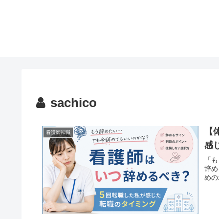
sachico
【
看護師転職
感
「も
辞め
めの