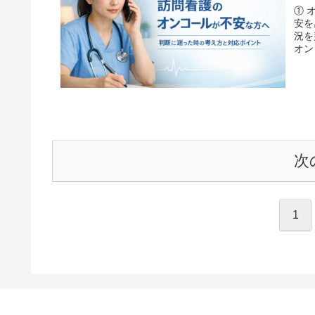
① 
安を
況を
オン
次
1