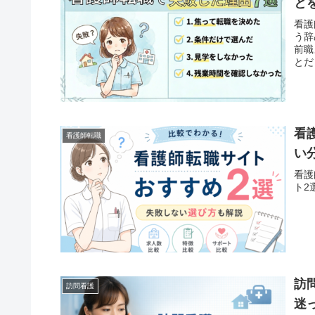
と
看護
う辞
前職
とだ
看
看護師転職
い
看護
ト2
訪
訪問看護
迷