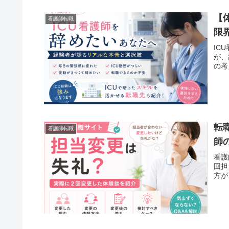
【
看護師転職
限
IC
が、
の考
転
看護師転職
師
看護
回担
方が