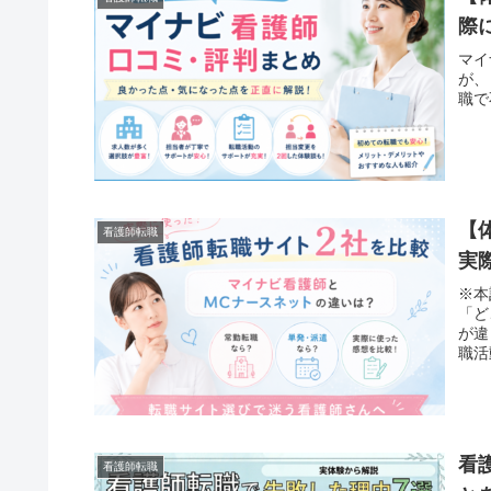
際
マイ
が、
職で
【
看護師転職
実
※本
「ど
が違
職活
看
看護師転職