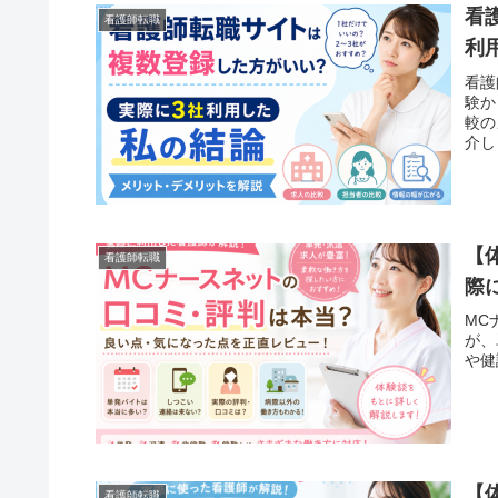
看
看護師転職
利
看護
験か
較の
介し
【
看護師転職
際
MC
が、
や健
【
看護師転職