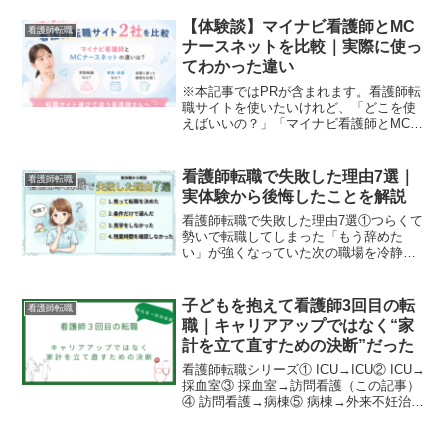
ベースでまとめています。
【体験談】マイナビ看護師とMC
看護師転職
ナースネットを比較｜実際に使っ
てわかった違い
※本記事ではPRが含まれます。看護師転
職サイトを使いたいけれど、「どこを使
えばいいの？」「マイナビ看護師とMCナ
ースネットって何が違うの？」と悩んで
いませんか？私自身、実際に両方を利用
して転職活動をした経験があります。結
看護師転職で失敗した理由7選｜
看護師転職
論から言うと、結論か...
実体験から後悔したことを解説
看護師転職で失敗した理由7選①つらくて
勢いで転職してしまった「もう辞めた
い」が強くなっていた次の職場を冷静に
見られていなかった前職よりマシならい
いと思っていたこれは看護師転職ではよ
くあることだと思います。私も経験があ
子どもを抱えて看護師3回目の転
看護師転職
ります。つらい種類も様々...
職｜キャリアアップではなく“家
計を立て直すための決断”だった
看護師転職シリーズ① ICU→ICU② ICU→
採血室③ 採血室→訪問看護（この記事）
④ 訪問看護→病棟⑤ 病棟→外来不妊治療
には、想像以上にお金がかかりました。
貯金を崩しながら通院し、やっと授かっ