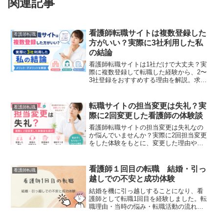
関連記事
看護師転職サイトは複数登録した
看護師転職
方がいい？実際に3社利用した私
の結論
看護師転職サイトは1社だけで大丈夫？実
際に複数登録して転職した経験から、2〜
3社登録をおすすめする理由を解説。求人
比較や担当者比較のメリット、連絡が増
えるデメリット、おすすめの組み合わせ
も紹介します。
転職サイトの担当変更は失礼？実
看護師転職
際に2回変更した看護師の体験談
看護師転職サイトの担当変更は失礼なの
か悩んでいませんか？実際に2回担当変更
をした体験をもとに、変更した理由や流
れ、担当変更した方がよいケース・しな
くてもよいケースをわかりやすく解説し
ます。
看護師１回目の転職 結婚・引っ
看護師転職
越しでの不安と成功体験
結婚を機に引っ越しすることになり、看
護師として転職1回目を経験しました。転
職理由・当時の悩み・転職活動の流れ、
転職サイトの使い方や注意点まで体験談